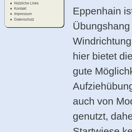
Nützliche Links
Eppenhain ist
Kontakt
Impressum
Datenschutz
Übungshang f
Windrichtun
hier bietet d
gute Möglichk
Aufziehübung
auch von Mod
genutzt, dahe
Startwiese k