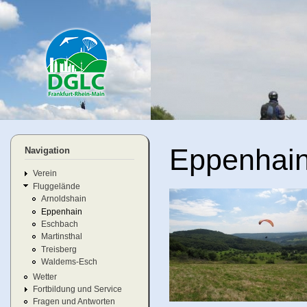
Di
Header Slideshow
z
In
dglc-
rhein-
main.
Eppenhai
Navigation
Verein
Fluggelände
Arnoldshain
Eppenhain
Eschbach
Martinsthal
Treisberg
Waldems-Esch
Wetter
Fortbildung und Service
Fragen und Antworten