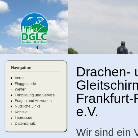
Di
Header Slideshow
z
In
dglc-
rhein-
main.
Drachen- 
Navigation
Verein
Gleitschir
Fluggelände
Wetter
Frankfurt
Fortbildung und Service
Fragen und Antworten
e.V.
Nützliche Links
Kontakt
Impressum
Datenschutz
Wir sind ein 