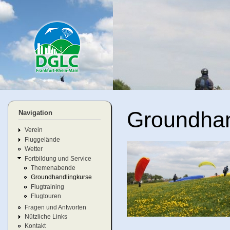
Di
Header Slideshow
z
In
dglc-
rhein-
main.
Groundhan
Navigation
Verein
Fluggelände
Wetter
Fortbildung und Service
Themenabende
Groundhandlingkurse
Flugtraining
Flugtouren
Fragen und Antworten
Nützliche Links
Kontakt